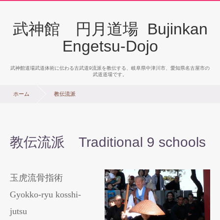
武神館 円月道場 Bujinkan
Engetsu-Dojo
武神館道場武道体術に伝わる古武道9流派を教伝する、岐阜県中津川市、愛知県名古屋市の
武道道場です。
ホーム
教伝流派
教伝流派 Traditional 9 schools
玉虎流骨指術
Gyokko-ryu kosshi-
jutsu